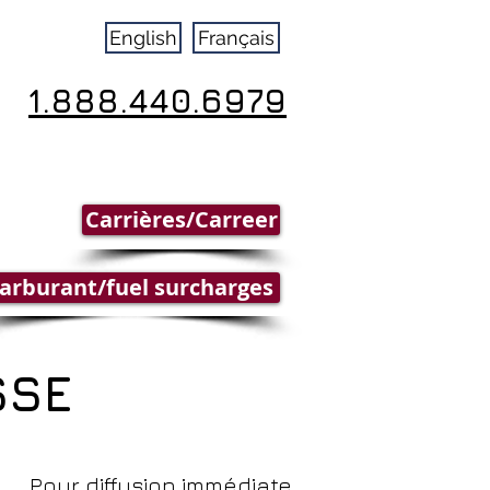
English
Français
1.888.440.6979
Carrières/Carreer
arburant/fuel surcharges
SSE
Pour diffusion immédiate