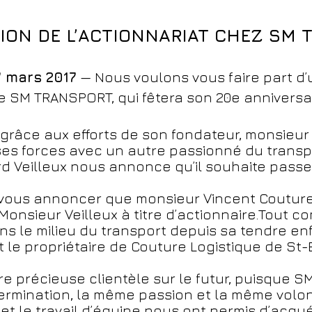
ION DE L’ACTIONNARIAT CHEZ SM
7 mars 2017
— Nous voulons vous faire part d
e SM TRANSPORT, qui fêtera son 20e anniversai
grâce aux efforts de son fondateur, monsieur R
t ses forces avec un autre passionné du transp
ard Veilleux nous annonce qu’il souhaite passe
ous annoncer que monsieur Vincent Couture v
e Monsieur Veilleux à titre d’actionnaire.Tout
s le milieu du transport depuis sa tendre en
st le propriétaire de Couture Logistique de St
e précieuse clientèle sur le futur, puisque
ermination, la même passion et la même volont
t le travail d’équipe nous ont permis d’acquér