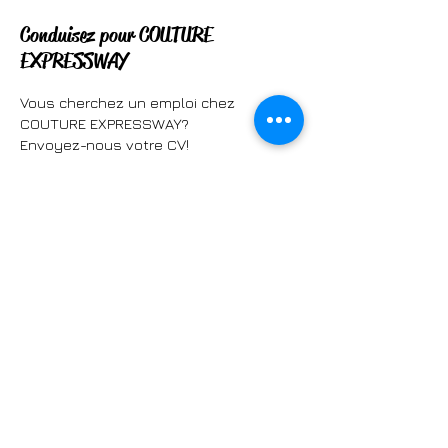
Conduisez pour COUTURE
EXPRESSWAY
Vous cherchez un emploi chez
COUTURE EXPRESSWAY?
Envoyez-nous votre CV!
*
Couture Expressway applique un
programme d'accès à l'égalité à l'emploi et
invite les femmes, les autochtones, les
minorités visibles, les minorités ethniques et
les personnes handicapées à présenter leur
candidature. L'utilisation du masculin est
pour alléger le texte.
Réjean Lemelin
Recruteur / formateur
ray@coutway.com
418.228.6979 ext. 240
Sans frais : 1.888.440.6979